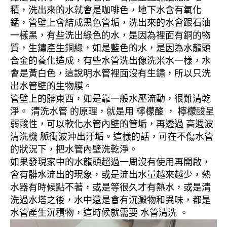
積，洗出來的水就會是咖啡色，地下水含有氧化
錳，管壁上會結成黑色管垢，洗出來的水會跟石油
一樣黑，有些洗出綠色的水，是因為裡面有銅的物
質，生鏽產生銅綠，如是藍色的水，是因為水龍頭
合金的養化造成，有些水管洗出像洗米水一樣，水
會是黃白色，這說明水管裡面沒有生鏽，所以只洗
出水管壁的生物膜。
管壁上的髒東西，如是靠一般水壓流動，很難清乾
淨。 清洗水管 的原理，就是用 檸檬酸 ， 檸檬酸呈
弱酸性，可以軟化水管內壁的管垢，再透過 高週波
清洗機 脈衝波沖出汙垢。這樣的話，可在不傷水管
的狀況下，把水管內壁洗乾淨。
如果發現家中的水龍頭超過一周沒有使用再開啟，
會有髒水流出的現象，或是流出水量越來越少，熱
水器有時候點不著，或是等很久才有熱水，或是清
洗過水塔之後，水中還是會有沉澱物和異味，都是
水管產生沉積物，這時候就需要 水管清洗 。