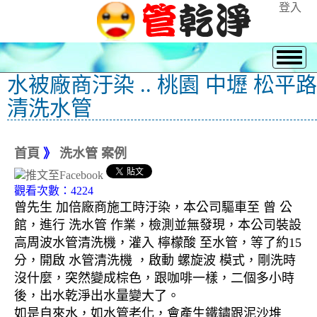
登入
水被廠商汙染 .. 桃園 中壢 松平路
清洗水管
首頁
》
洗水管 案例
觀看次數：4224
曾先生 加倍廠商施工時汙染，本公司驅車至 曾 公
館，進行 洗水管 作業，檢測並無發現，本公司裝設
高周波水管清洗機，灌入 檸檬酸 至水管，等了約15
分，開啟 水管清洗機 ，啟動 螺旋波 模式，剛洗時
沒什麼，突然變成棕色，跟咖啡一樣，二個多小時
後，出水乾淨出水量變大了。
如是自來水，如水管老化，會產生鐵鏽跟泥沙堆