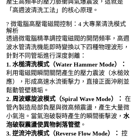
產生高頻率的壓力脈衝與氣爆震波，這就是
「高週波清洗工法」的核心原理。
?️ 微電腦高壓電磁閥控制：4 大專業清洗模式
解析
透過微電腦精準調控電磁閥的開閉頻率，高週
波水管清洗機能即時變換以下四種物理波形，
針對不同管垢進行深度剝離：
1. 水槌清洗模式（Water Hammer Mode）：
利用電磁閥瞬間關閉產生的壓力震波（水槌效
應），形成高速水流衝擊力，直接正面沖刷並
鬆動管壁積垢。
2. 周波螺旋波模式（Spiral Wave Mode）：
在
管內製造局部負壓與微高頻震盪，產生大量微
小氣泡。當氣泡破裂時產生的瞬間衝擊波，
水
泡破裂震盪使異物剝落管壁
。
3. 逆流沖洗模式（Reverse Flow Mode）：
控