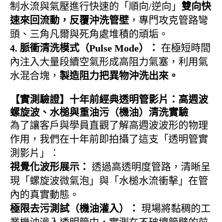
制水流與氣壓進行快速的「順向/逆向」
雙向快
速來回流動，反覆沖洗管壁
，專門攻克管路彎
頭、三角凡爾與死角處堆積的頑垢。
4. 脈衝清洗模式（Pulse Mode）：
在極短時間
內注入大量段續空氣形成高阻力氣塞，利用氣
水混合塊，
製造阻力把異物沖洗出來
。
【實測驗證】十年前經典透明管影片：高週波
螺旋波、水槌與重油污（機油）清洗實驗
為了讓客戶與學員直觀了解高週波波形的物理
作用，我們在十年前即拍攝了這支「透明管實
測影片」：
視覺化波形展示：
透過高透明度管路，清晰呈
現「螺旋波微氣泡」與「水槌水流衝擊」在管
內的真實動態。
極限去污測試（機油灌入）：
現場將黏稠的工