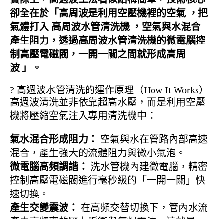
卻全在於「
高周波是利用空壓機裡的空氣 ，把
氣體打入 高周波水管清洗機 ，空氣與水混合
產生阻力，透過高周波水管清洗機的微電腦控
制高壓電磁閥，一開一關之間就形成高周
波
」。
? 高週波水管清洗的運作原理（How It Works）
高週波清洗並非依靠超高水壓，而是利用空壓
機將壓縮空氣注入專用清洗機中：
氣水混合形成阻力：
空氣與水在管路內部高速
混合，產生強大的流體阻力與微小氣泡。
微電腦高頻調諧：
洗水管機內建微電腦，精密
控制高壓電磁閥進行毫秒級的「一開一關」快
速切換。
產生交變震波：
在高頻交替切換下，管內水流