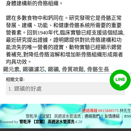
身體建構新的骨胳組織。
鍶在多數食物中和鈣同在。研究發現它是骨骼正常
發展、建構、功能、和健康骨骼系統所需要的重要
營養素。回到1940年代,臨床實驗已經支援這個結論,
最近研究提出證據，證明鍶提供對抗骨胳建構和功
能流失的唯一營養的證實，動物實驗已經顯示鍶營
養補充,對降低骨胳溶解和增加新骨胳組織形成兩者
均具功效。
鍶元素
,
鍶礦濾芯
,
鍶礦
,
骨質疏鬆
,
骨骼生長
相關文章:
1. 鍶礦的好處
連絡專線 0915888575
林先生
管乾淨 【宜蘭】 高週波水管清洗
|
連絡我們
|
友情連結
|
RSS
Powered by
管乾淨 【宜蘭】 高週波水管清洗
4.20