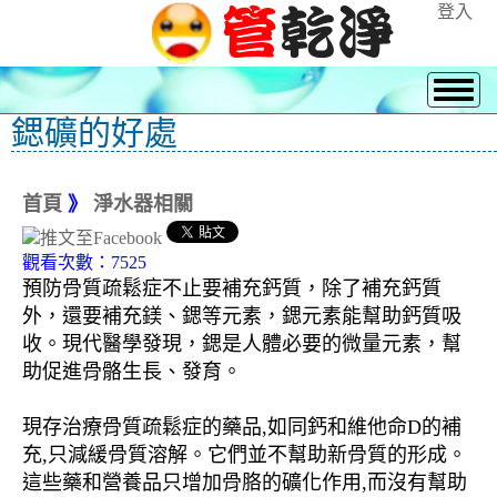
登入
鍶礦的好處
首頁
》
淨水器相關
觀看次數：7525
預防骨質疏鬆症不止要補充鈣質，除了補充鈣質
外，還要補充鎂、鍶等元素，鍶元素能幫助鈣質吸
收。現代醫學發現，鍶是人體必要的微量元素，幫
助促進骨骼生長、發育。
現存治療骨質疏鬆症的藥品,如同鈣和維他命D的補
充,只減緩骨質溶解。它們並不幫助新骨質的形成。
這些藥和營養品只增加骨胳的礦化作用,而沒有幫助