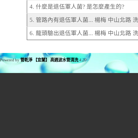
4. 什麼是退伍軍人菌? 是怎麼產生的?
5. 管路內有退伍軍人菌... 楊梅 中山北路
6. 龍頭驗出退伍軍人菌... 楊梅 中山北路 
Powered by
管乾淨 【宜蘭】 高週波水管清洗
4.20