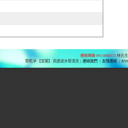
連絡專線 0915888575
林先生
管乾淨 【宜蘭】 高週波水管清洗
|
連絡我們
|
友情連結
|
RSS