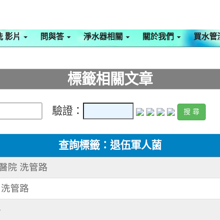
洗 影片
問與答
淨水器相關
關於我們
買水管
標籤相關文章
驗證：
查詢標籤：退伍軍人菌
某醫院 洗管路
院 洗管路
路